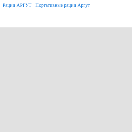
Рации АРГУТ
Портативные рации Аргут
+7 (495)
Все права защищены. При и
www.vector-rad