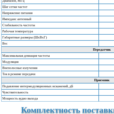
Диапазон, МГц
Шаг сетки частот
Напряжение питания
Импеданс антенный
Стабильность частоты
Рабочая температура
Габаритные размеры (ШхВхГ)
Вес
Передатчик
Максимальная девиация частоты
Модуляция
Внеполосные излучения
Ток в режиме передачи
Приемник
Подавление интермодуляционных искажений, дБ
Чувствительность
Мощность аудио выхода
Комплектность поставк